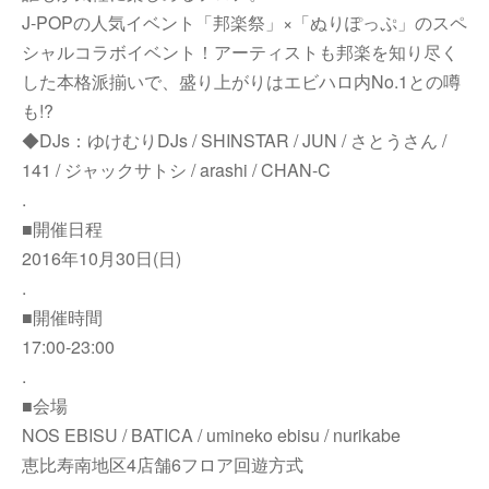
J-POPの人気イベント「邦楽祭」×「ぬりぽっぷ」のスペ
シャルコラボイベント！アーティストも邦楽を知り尽く
した本格派揃いで、盛り上がりはエビハロ内No.1との噂
も!?
◆DJs：ゆけむりDJs / SHINSTAR / JUN / さとうさん /
141 / ジャックサトシ / arashi / CHAN-C
.
■開催日程
2016年10月30日(日)
.
■開催時間
17:00-23:00
.
■会場
NOS EBISU / BATICA / umineko ebisu / nurikabe
恵比寿南地区4店舗6フロア回遊方式