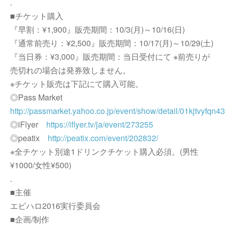
.
■チケット購入
『早割：¥1,900』販売期間：10/3(月)～10/16(日)
『通常前売り：¥2,500』販売期間：10/17(月)～10/29(土)
『当日券：¥3,000』販売期間：当日受付にて ※前売りが
売切れの場合は発券致しません。
※チケット販売は下記にて購入可能。
◎Pass Market
http://passmarket.yahoo.co.jp/event/show/detail/01kjtvyfqn43
◎iFlyer
https://iflyer.tv/ja/event/273255
◎peatix
http://peatix.com/event/202832/
※全チケット別途1ドリンクチケット購入必須。(男性
¥1000/女性¥500)
.
■主催
エビハロ2016実行委員会
■企画/制作