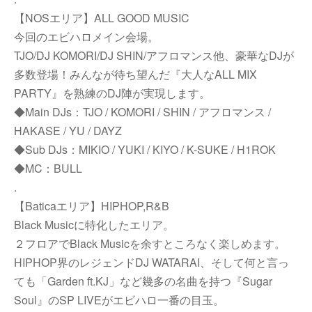
【NOSエリア】ALL GOOD MUSIC
今回のエビハロメイン会場。
TJO/DJ KOMORI/DJ SHIN/アフロマンス他、豪華なDJが
多数登場！みんなが待ち望んだ『大人なALL MIX
PARTY』を熟練のDJ陣が実現します。
◆Main DJs：TJO / KOMORI / SHIN / アフロマンス /
HAKASE / YU / DAYZ
◆Sub DJs：MIKIO / YUKI / KIYO / K-SUKE / H1ROK
◆MC：BULL
.
【Baticaエリア】HIPHOP,R&B
Black Musicに特化したエリア。
２フロアでBlack Musicを余すところなく楽しめます。
HIPHOP界のレジェンドDJ WATARAI、そして何と言っ
ても「Garden ft.KJ」など幾多の名曲を持つ『Sugar
Soul』のSP LIVEがエビハロ一番の目玉。